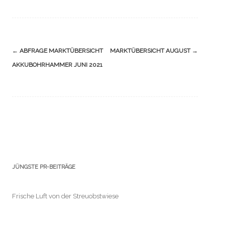
Navigation
←
ABFRAGE MARKTÜBERSICHT
MARKTÜBERSICHT AUGUST
→
(Beiträge)
AKKUBOHRHAMMER JUNI 2021
JÜNGSTE PR-BEITRÄGE
Frische Luft von der Streuobstwiese
Barrierefreiheit kombiniert mit zuverlässigem Luftaustausch