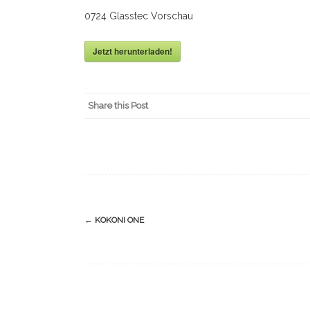
0724 Glasstec Vorschau
Jetzt herunterladen!
Share this Post
Navigation
←
KOKONI ONE
(Beiträge)