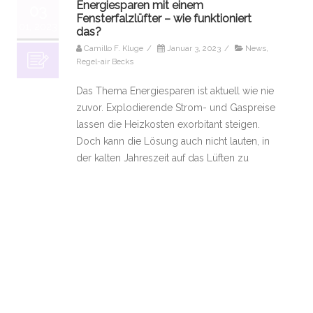
Energiesparen mit einem
03
Fensterfalzlüfter – wie funktioniert
01, 2023
das?
Camillo F. Kluge
/
Januar 3, 2023
/
News
,
Regel-air Becks
Das Thema Energiesparen ist aktuell wie nie
zuvor. Explodierende Strom- und Gaspreise
lassen die Heizkosten exorbitant steigen.
Doch kann die Lösung auch nicht lauten, in
der kalten Jahreszeit auf das Lüften zu
verzichten, um die kalte Luft draußen zu
lassen und nicht zusätzlich zu heizen.
Fensterfalzlüfter bieten eine völlig
energieunabhängige zuverlässige Lösung.
Im Winter das Fenster lieber geschlossen
halten, um
Weiterlesen