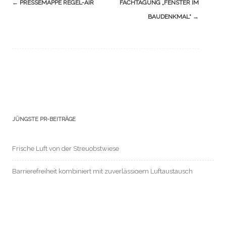
Navigation
←
PRESSEMAPPE REGEL-AIR
FACHTAGUNG „FENSTER IM
(Beiträge)
BAUDENKMAL“
→
JÜNGSTE PR-BEITRÄGE
Frische Luft von der Streuobstwiese
Barrierefreiheit kombiniert mit zuverlässigem Luftaustausch
„Lüften ohne Fensteröffnen“ mit Regel-air
Viele gute und zielführende Gespräche